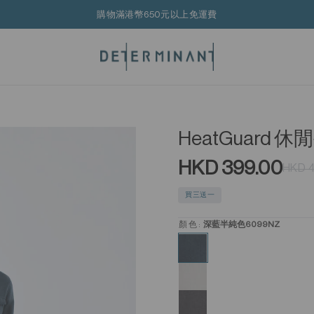
購物滿港幣650元以上免運費
HeatGuard 
HKD 399.00
HKD 
買三送一
顏色:
深藍半純色6099NZ