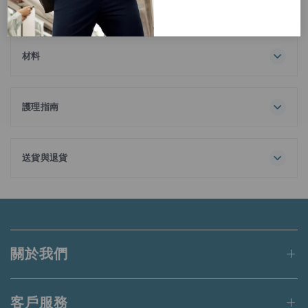
描述
這款Regal珠地Polo衫是經典Polo衫的時尚升級版。精緻的設計
特質展現半正式商務的風格概念，能讓你穿搭出高級感，綻放
優雅的男士氣質，可作為不同商務休閒風格的穿搭，配上度身
材料
剪裁的西褲，絕對令人眼前一亮。100%長絨棉製成的面料經
100% 棉
過吸濕排汗技術處理，能迅速吸收和排走汗水和水份，更具有
防異味和抗菌特性，讓你保持乾爽舒適。此外，特有的Regal
護理指南
Finishing加强了面料的自然彈力，能抗起毛球，不易褪色及變
最高洗滌溫度 30℃
形。
一般流程
請勿漂白
送貨與退貨
陰乾
訂單金額滿港幣650元或等值當地貨幣即可享有免運費。
不使用蒸氣，以最高底板溫度 110℃ 熨衣
蒸氣熨燙可能會造成不可逆的損害
未達上述門檻的訂單將收取港幣50元的標準運費。
請勿乾洗
與同色系衣物一起洗滌
適用於送貨至香港、澳門、台灣、新加坡和馬來西亞的訂單。
深色衣物請從裡往外洗
關於我們
請勿添加衣物護理劑
更多詳情請
點此
閱讀。
請勿熨燙裝飾
客戶服務