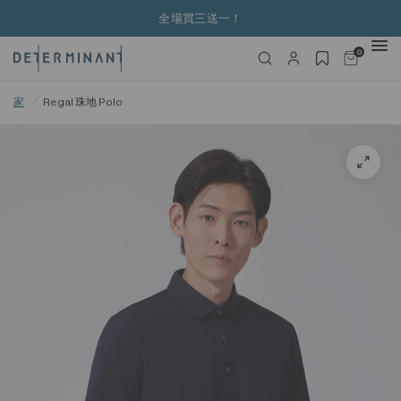
全場買三送一！
0
家
/
Regal 珠地 Polo