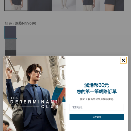
顏色:
深藍NNY096
減港幣30元
Regal珠地Polo衫
加
您的第一筆網路訂單
入
HKD 328.00
願
望
搶先了解新品發售與獨家優惠
清
買三送一
單
立即訂閱