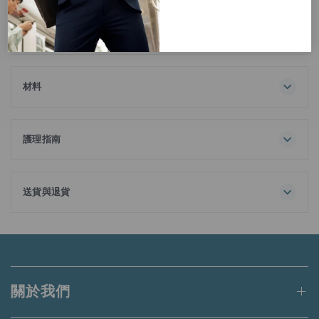
描述
這款超柔軟圓領T恤是您衣櫃裡的終極必備單品，超輕量設計
配備柔順手感，適合每天穿著。100%長絨棉面料，具備吸濕
排汗功能，既舒適又實用。
材料
100% 棉
護理指南
最高洗滌溫度 30℃
一般流程
請勿漂白
送貨與退貨
請勿烘乾
訂單金額滿港幣650元或等值當地貨幣即可享有免運費。
陰乾
熨斗最高底板溫度為 110℃，不使用蒸氣熨燙
未達上述門檻的訂單將收取港幣50元的標準運費。
蒸氣熨燙可能會造成不可逆的損害
請勿乾洗
適用於送貨至香港、澳門、台灣、新加坡和馬來西亞的訂單。
與同色系衣物一同洗滌
關於我們
深色衣物請從裡往外洗
更多詳情請
點此
閱讀。
請勿添加衣物護理劑