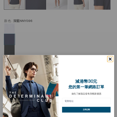
顏色:
深藍NNY096
減港幣30元
超柔軟圓領 T 恤
您的第一筆網路訂單
加
入
搶先了解新品發售與獨家優惠
HKD 198.00
願
望
清
買三送一
單
立即訂閱