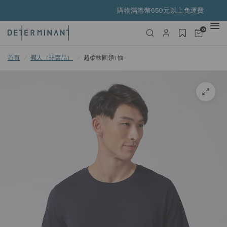
購物滿港幣650元以上免運費
0
首頁
/
假人（非賣品）
/
超柔軟圓領T恤