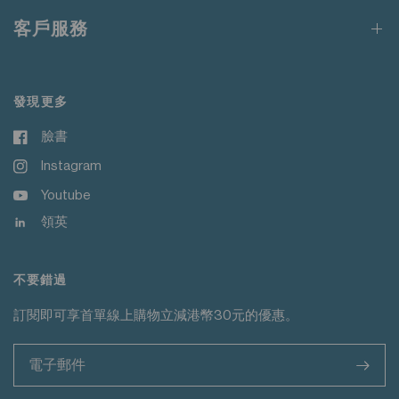
請勿熨燙裝飾
客戶服務
發現更多
臉書
Instagram
Youtube
領英
不要錯過
訂閱即可享首單線上購物立減港幣30元的優惠。
>