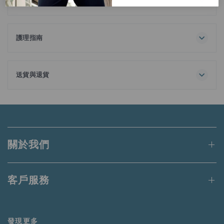
材料
冬日常休閒穿搭單品。
100% 棉
護理指南
送貨與退貨
訂單金額滿港幣650元或等值當地貨幣即可享有免運費。
未達上述門檻的訂單將收取港幣50元的標準運費。
適用於送貨至香港、澳門、台灣、新加坡和馬來西亞的訂單。
關於我們
更多詳情請
點此
閱讀。
客戶服務
發現更多