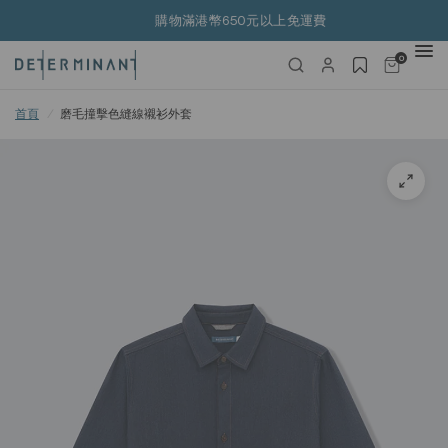
購物滿港幣650元以上免運費
0
首頁
/
磨毛撞擊色縫線襯衫外套