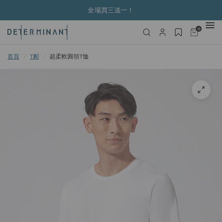
購物滿港幣650元以上免運費
0
首頁
/
T卹
/
超柔軟圓領T恤