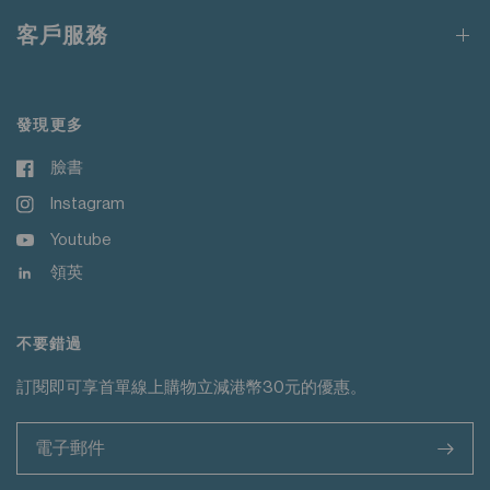
請勿熨燙裝飾
客戶服務
發現更多
臉書
Instagram
Youtube
領英
不要錯過
訂閱即可享首單線上購物立減港幣30元的優惠。
>