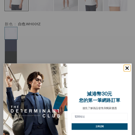
顏色：
白色 WH001Z
減港幣30元
超柔軟圓領 T 恤
您的第一筆網路訂單
加
入
搶先了解新品發售與獨家優惠
HKD 198.00
願
望
清
買三送一
單
立即訂閱