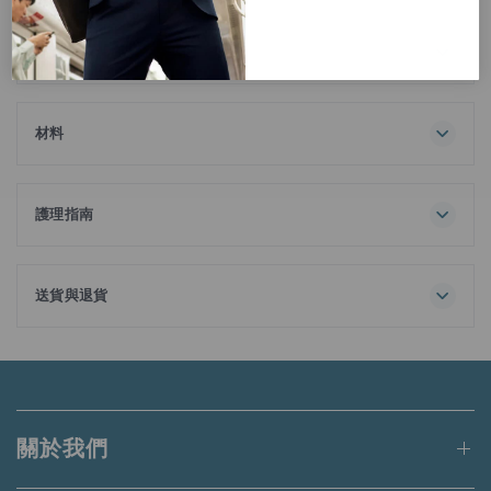
描述
這款超柔軟圓領T恤是您衣櫃裡的終極必備單品，超輕量設計
配備柔順手感，適合每天穿著。100%長絨棉面料，具備吸濕
排汗功能，既舒適又實用。
材料
100% 棉
護理指南
最高洗滌溫度 30℃
一般流程
請勿漂白
送貨與退貨
請勿烘乾
訂單金額滿港幣650元或等值當地貨幣即可享有免運費。
陰乾
熨斗最高底板溫度為 110℃，不使用蒸氣熨燙
未達上述門檻的訂單將收取港幣50元的標準運費。
蒸氣熨燙可能會造成不可逆的損害
請勿乾洗
適用於送貨至香港、澳門、台灣、新加坡和馬來西亞的訂單。
與同色系衣物一同洗滌
關於我們
深色衣物請從裡往外洗
更多詳情請
點此
閱讀。
請勿添加衣物護理劑