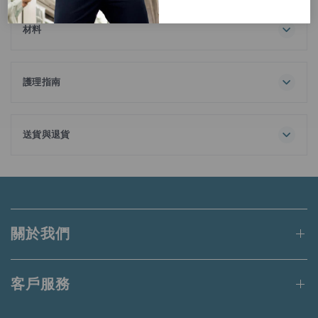
精細剪裁及可持續理念，呈現DETERMINANT #OOTMR－未
來穿搭的想像。
材料
100% 棉
這款限量版Polo採用可持續發展的創新無水染色技術，可於染
色過程節省高達40公升用水，以保護地球最重要、最珍貴的水
護理指南
資源。與我們經典的Regal珠地Polo一樣，這款Polo具備你所熟
悉的剪裁和功能，並經Regal處理，不易變形、脫色或起毛
球，配合抗菌特性，助你展現自信整潔一面。
送貨與退貨
#OOTMR－改變穿搭，引領改變。
訂單金額滿港幣650元或等值當地貨幣即可享有免運費。
未達上述門檻的訂單將收取港幣50元的標準運費。
適用於送貨至香港、澳門、台灣、新加坡和馬來西亞的訂單。
關於我們
更多詳情請
點此
閱讀。
客戶服務