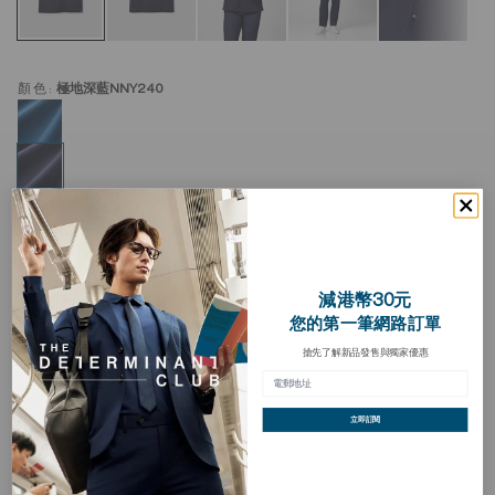
顏色:
極地深藍NNY240
「Frozen in Tones」無水染Polo
加
減港幣30元
入
HKD 328.00
願
您的第一筆網路訂單
望
清
搶先了解新品發售與獨家優惠
買三送一
單
立即訂閱
描述
「Frozen in Tones」系列以冰川色調為靈感，結合先進功能、