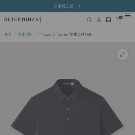
三送一！
購物滿港幣6
0
首頁
/
無水染料
/
“Frozen in Tones” 無水染料Polo