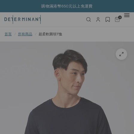
購物滿港幣650元以上免運費
0
首頁
/
所有商品
/
超柔軟圓領T恤