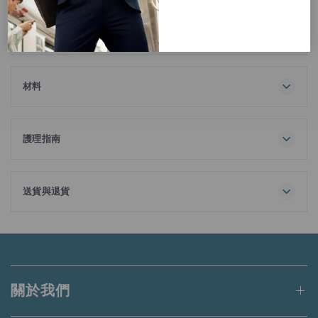
描述
這款超柔軟圓領T恤是您衣櫃裡的終極必備單品，超輕量設計
配備柔順手感，適合每天穿著。100%長絨棉面料，具備吸濕
排汗功能，既舒適又實用。
材料
100% 棉
護理指南
最高洗滌溫度 30℃
一般流程
請勿漂白
送貨與退貨
請勿烘乾
訂單金額滿港幣650元或等值當地貨幣即可享有免運費。
陰乾
熨斗最高底板溫度為 110℃，不使用蒸氣熨燙
未達上述門檻的訂單將收取港幣50元的標準運費。
蒸氣熨燙可能會造成不可逆的損害
請勿乾洗
適用於送貨至香港、澳門、台灣、新加坡和馬來西亞的訂單。
與同色系衣物一同洗滌
關於我們
深色衣物請從裡往外洗
更多詳情請
點此
閱讀。
請勿添加衣物護理劑