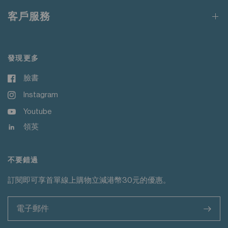
請勿熨燙裝飾
客戶服務
發現更多
臉書
Instagram
Youtube
領英
不要錯過
訂閱即可享首單線上購物立減港幣30元的優惠。
>