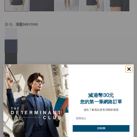
顏色:
深藍NNY096
減港幣30元
超柔軟圓領 T 恤
您的第一筆網路訂單
加
入
搶先了解新品發售與獨家優惠
HKD 198.00
願
望
清
買三送一
單
立即訂閱