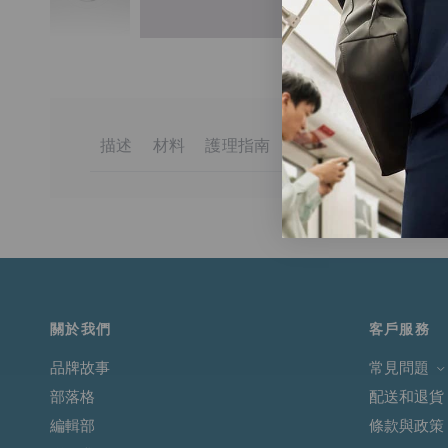
描述
材料
護理指南
送貨與退貨
InstantCool 雙面針織圓領口袋 T 恤 採用雙面
93%棉
全面洗滌
訂單金額滿港幣650元或等值當地貨幣即可享有免運費。
7% 彈性纖維
請用同色衣物洗滌
版型為寬鬆剪裁，營造放鬆感，是日常穿搭中簡約又百搭
請勿熨燙裝飾物
未達上述門檻的訂單將收取港幣50元的標準運費。
適用於送貨至香港、澳門、台灣、新加坡和馬來西亞的訂
更多詳情請
點此
閱讀。
關於我們
客戶服務
品牌故事
常見問題
部落格
配送和退貨
編輯部
條款與政策