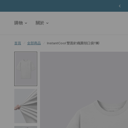
購物
關於
首頁
/
全部商品
/
InstantCool 雙面針織圓領口袋T卹