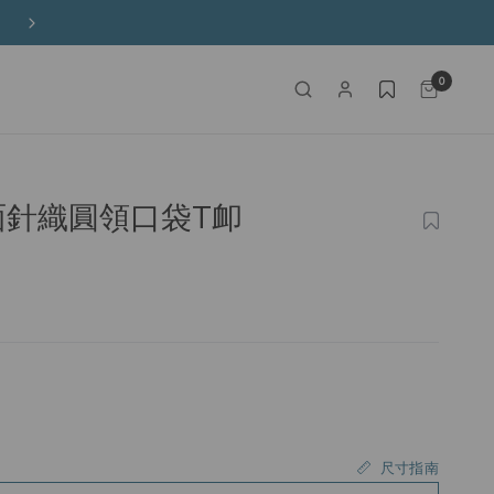
購物滿港幣650元以上免運費
0
l 雙面針織圓領口袋T卹
加
入
願
望
清
單
尺寸指南