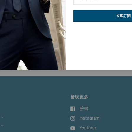
立即訂閱
針織布料製成，布料結構更紮實穩定，同時具備優異的回彈性與延展性，在耐穿度
的實用單品。面料具備吸濕排汗與良好透氣機能，無論是通勤、休閒放鬆
單。
發現更多
臉書
Instagram
Youtube