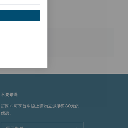
與舒適度之間取得良好平衡。
或日常各種場合，都能維持清涼、乾爽與舒適的穿著體驗。
不要錯過
訂閱即可享首單線上購物立減港幣30元的
優惠。