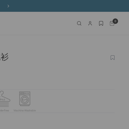
購物滿港幣650元以上免運費
0
襯衫
加
入
願
望
清
單