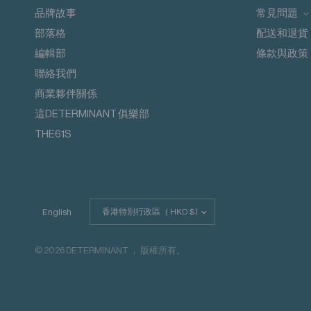
請勿添加衣物護理劑
品牌故事
常見問題
從內到外清洗
部落格
配送和退貨
請與同色衣物一起洗滌
請勿蒸氣熨燙
編輯部
條款與政策
請勿熨燙裝飾
聯絡我們
商業夥伴關係
這DETERMINANT 俱樂部
THE61S
更
English
新
國
家/
© 2026 DETERMINANT ， 版權所有。
地
區