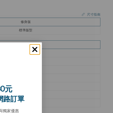
尺寸指南
修身版
標準版型
36
37
38
39
40
41
0元
42
網路訂單
43
與獨家優惠