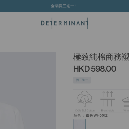
全場買三送一！
極致純棉商務
HKD 598.00
買三送一
顏色：
白色 WH001Z