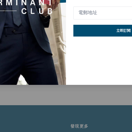
立即訂閱
發懾人魅力，展現無懈可擊的表現。
觸感，並維持DP4.0的抗皺等級，即使經過頻繁穿著、多次洗滌，依然順
單。
發現更多