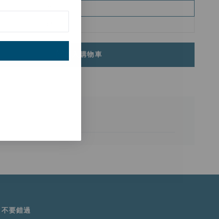
79
81
加入購物車
直如新。
不要錯過