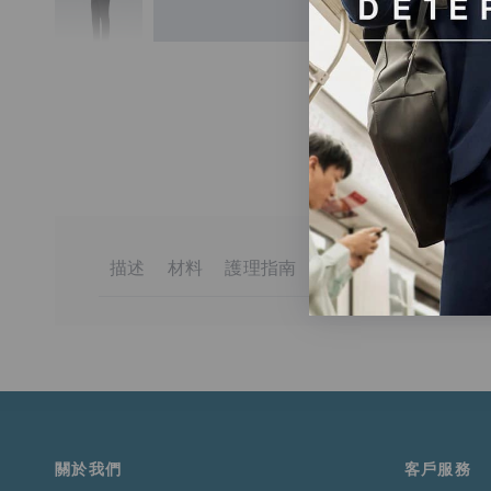
描述
材料
護理指南
送貨與退貨
DETERMINANT商務襯衫的頂尖之作，讓你在職場上散
100% 棉
最高洗滌溫度 30℃
訂單金額滿港幣650元或等值當地貨幣即可享有免運費。
選用最高級、強韌耐用的YL39棉花，創造前所未見的柔軟
一般流程
請勿漂白
未達上述門檻的訂單將收取港幣50元的標準運費。
可烘乾
低溫
適用於送貨至香港、澳門、台灣、新加坡和馬來西亞的訂
最高排氣溫度60℃
熨斗底板最高溫度為 150℃
更多詳情請
點此
閱讀。
關於我們
客戶服務
請勿乾洗