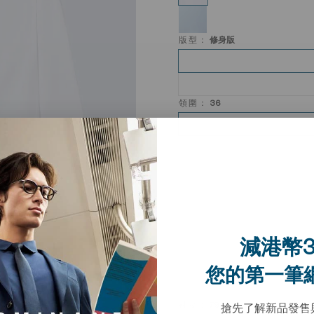
版型：
修身版
領圍：
36
減港幣3
您的第一筆
袖長：
79
搶先了解新品發售