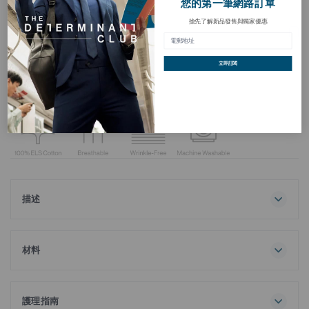
您的第一筆網路訂單
搶先了解新品發售與獨家優惠
免燙精細牛津紡商務襯衫
加
入
HKD 398.00
願
望
立即訂閱
清
買三送一
單
描述
我們的精細牛津紡免燙商務襯衫讓您時刻保持光鮮出眾，是每
個男士衣櫃的必備單品。時尚的衣領設計讓您可自由選擇配襯
領帶與否，搖身一變便可由辦公室輕鬆轉去酒吧。3.5 抗皺等
材料
級，100%長絨棉製成的免燙襯衫，以專利技術生產，讓您不
100% 棉
費吹灰之力便能打扮得體。抗菌處理更能使你任何時候都保持
乾爽清新。我們共有61個尺碼組合可供選擇，讓您輕易找到最
護理指南
稱身的襯衫。