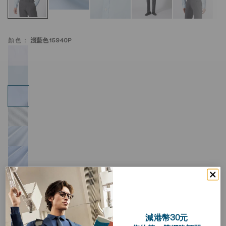
顏色：
淺藍色 15940P
減港幣30元