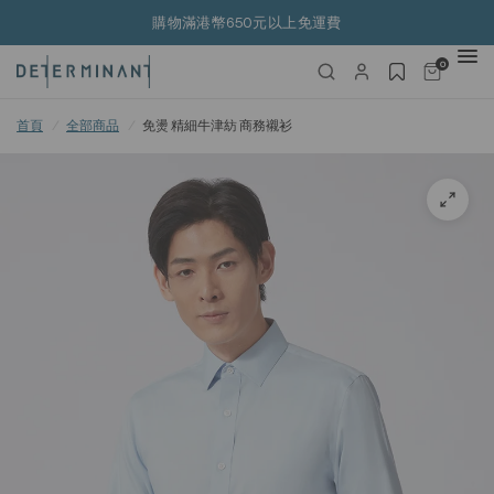
購物滿港幣650元以上免運費
0
首頁
/
全部商品
/
免燙 精細牛津紡 商務襯衫