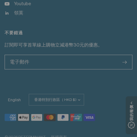
Youtube
領英
不要錯過
訂閱即可享首單線上購物立減港幣30元的優惠。
>
更
English
新
我的報價
國
家/
地
區