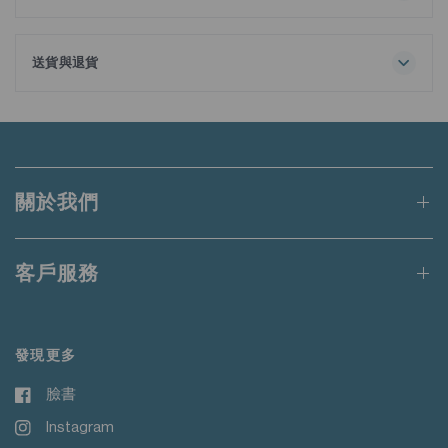
最高洗滌溫度30℃
附送額外可拆式領撐。
正常流程
不能漂白
送貨與退貨
可滾筒烘乾
訂單金額滿港幣650元或等值當地貨幣即可享有免運費。
低溫
排氣溫度最高60℃
未達上述門檻的訂單將收取港幣50元的標準運費。
鐵底板最高溫度為150℃
不可乾洗
適用於送貨至香港、澳門、台灣、新加坡和馬來西亞的訂單。
不要添加衣物柔順劑
關於我們
用同色衣物洗滌
更多詳情請
點此
閱讀。
請勿使用蒸氣熨斗
請勿熨燙裝飾物
客戶服務
發現更多
臉書
Instagram