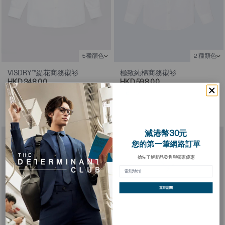
5種顏色
2 種顏色
VISDRY™緹花商務襯衫
極致純棉商務襯衫
HKD 348.00
HKD 598.00
HKD 498.00
買三送一
買三送一，第四件免費，享
七折優惠
減港幣30元
您的第一筆網路訂單
搶先了解新品發售與獨家優惠
立即訂閱