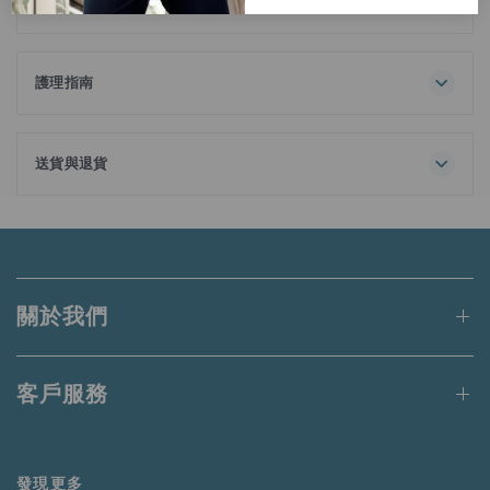
材料
93%棉
版型為寬鬆剪裁，營造放鬆感，是日常穿搭中簡約又百搭的實
7% 彈性纖維
用單品。面料具備吸濕排汗與良好透氣機能，無論是通勤、休
護理指南
閒放鬆或日常各種場合，都能維持清涼、乾爽與舒適的穿著體
全面洗滌
驗。
請用同色衣物洗滌
請勿熨燙裝飾物
送貨與退貨
訂單金額滿港幣650元或等值當地貨幣即可享有免運費。
未達上述門檻的訂單將收取港幣50元的標準運費。
適用於送貨至香港、澳門、台灣、新加坡和馬來西亞的訂單。
關於我們
更多詳情請
點此
閱讀。
客戶服務
發現更多