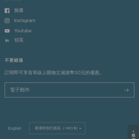
臉書
Instagram
Youtube
領英
不要錯過
訂閱即可享首單線上購物立減港幣30元的優惠。
>
更
English
新
國