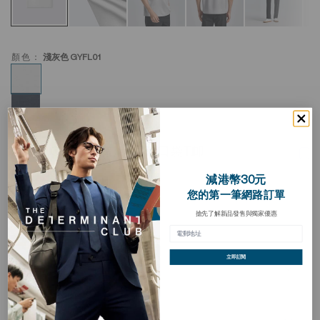
顏色：
淺灰色 GYFL01
InstantCool 雙面針織圓領口袋T卹
加
入
HKD 298.00
願
減港幣30元
望
您的第一筆網路訂單
清
買三送一
單
搶先了解新品發售與獨家優惠
立即訂閱
描述
InstantCool 雙面針織圓領口袋 T 恤 採用雙面針織布料製成，
布料結構更紮實穩定，同時具備優異的回彈性與延展性，在耐
穿度與舒適度之間取得良好平衡。