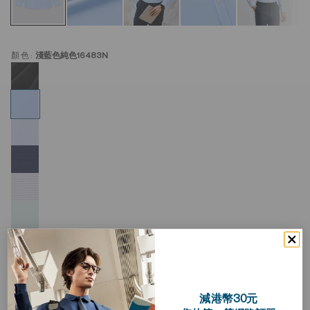
顏色:
淺藍色純色16483N
減港幣30元