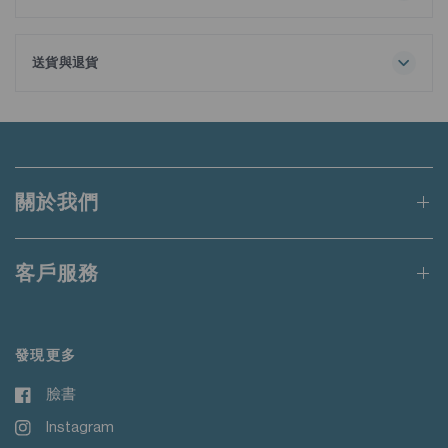
全面洗滌
不要添加衣物柔順劑
隨襯衫附送額外可拆式領撐，方便調整造型。
請用同色衣物洗滌
送貨與退貨
請勿熨燙裝飾物
訂單金額滿港幣650元或等值當地貨幣即可享有免運費。
未達上述門檻的訂單將收取港幣50元的標準運費。
適用於送貨至香港、澳門、台灣、新加坡和馬來西亞的訂單。
關於我們
更多詳情請
點此
閱讀。
客戶服務
發現更多
臉書
Instagram