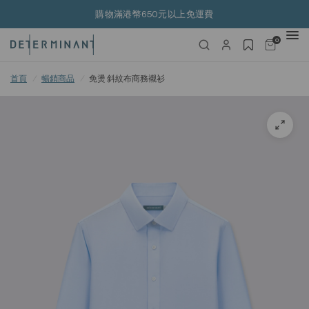
購物滿港幣650元以上免運費
0
首頁
/
暢銷商品
/
免燙 斜紋布商務襯衫