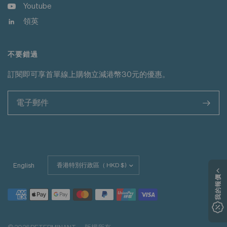
Youtube
領英
不要錯過
訂閱即可享首單線上購物立減港幣30元的優惠。
>
更
English
新
我的報價
國
家/
地
區