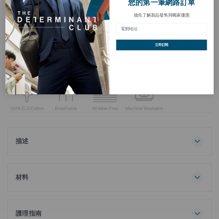
您的第一筆網路訂單
搶先了解新品發售與獨家優惠
免燙 斜紋商務襯衫
加
入
HKD 398.00
願
望
立即訂閱
清
買三送一
單
描述
用我們的產品提升您的日常穿搭風格免燙 斜紋布商務襯衫這款
T卹採用100%優質超長絨棉製成，質地精緻，並有迷你圓點圖
案可供選擇。
材料
100% 棉
採用 DP3.5 技術免燙 這款襯衫採用先進技術，不易起皺，持久
挺括，無需熨燙。抗菌處理有助於抑制引起異味的細菌滋生，
護理指南
讓您從早到晚保持清新自信。