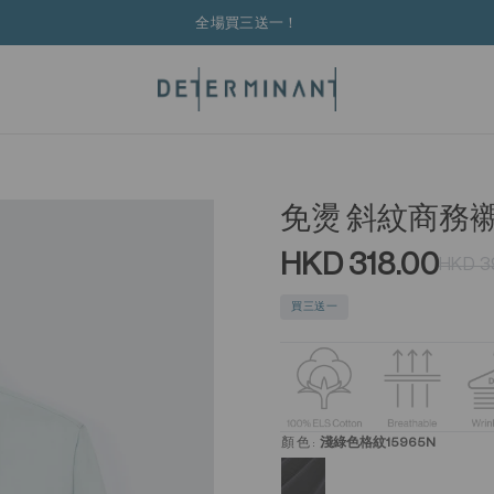
全場買三送一！
免燙 斜紋商務
HKD 318.00
HKD 3
買三送一
顏色:
淺綠色格紋15965N