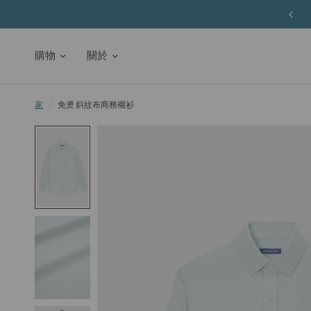
購物
關於
家
/
免燙 斜紋布商務襯衫