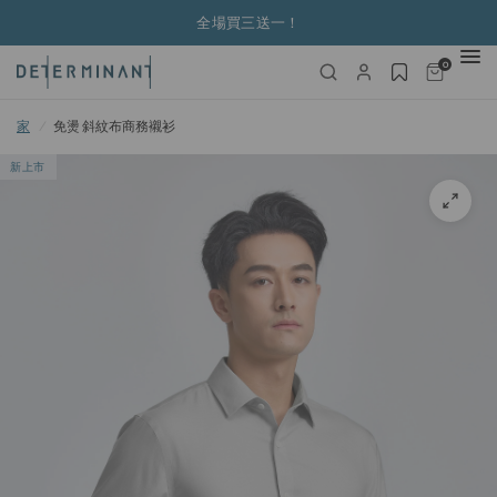
全場買三送一！
0
家
/
免燙 斜紋布商務襯衫
新上市