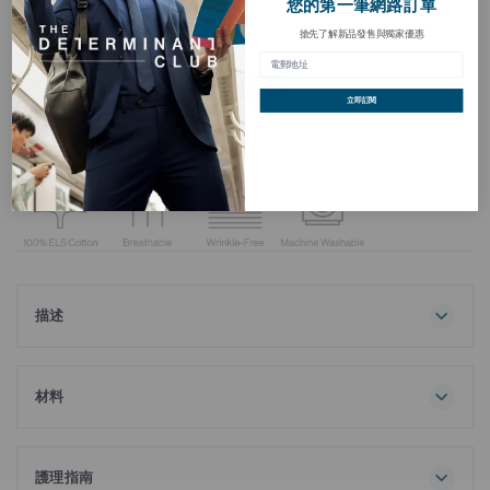
您的第一筆網路訂單
搶先了解新品發售與獨家優惠
免燙 斜紋商務襯衫
加
入
HKD 278.00
HKD 398.00
願
-30%
望
立即訂閱
清
買三送一
單
描述
用我們的產品提升您的日常穿搭風格免燙 斜紋布商務襯衫這款
T卹採用100%優質超長絨棉製成，質地精緻，並有迷你圓點圖
案可供選擇。
材料
100% 棉
採用 DP3.5 技術免燙 這款襯衫採用先進技術，不易起皺，持久
挺括，無需熨燙。抗菌處理有助於抑制引起異味的細菌滋生，
護理指南
讓您從早到晚保持清新自信。