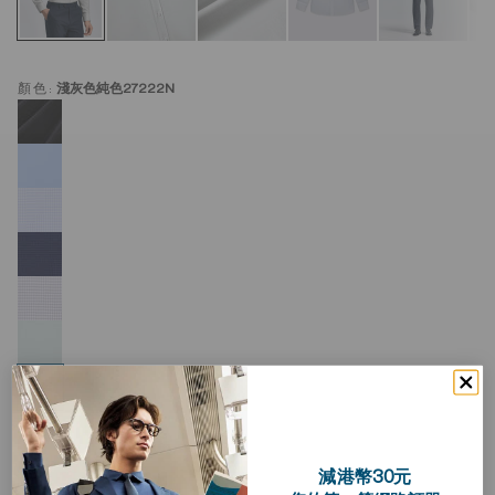
顏色:
淺灰色純色27222N
減港幣30元