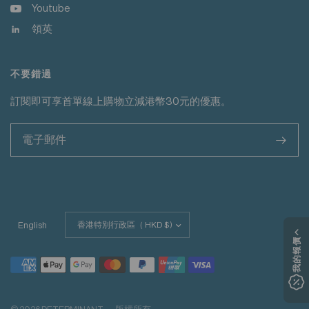
Youtube
領英
不要錯過
訂閱即可享首單線上購物立減港幣30元的優惠。
>
更
English
新
我的報價
國
家/
地
區