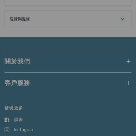
全面洗滌
不要添加衣物柔順劑
隨襯衫附送額外可拆式領撐，方便調整造型。
請用同色衣物洗滌
送貨與退貨
請勿熨燙裝飾物
訂單金額滿港幣650元或等值當地貨幣即可享有免運費。
未達上述門檻的訂單將收取港幣50元的標準運費。
適用於送貨至香港、澳門、台灣、新加坡和馬來西亞的訂單。
關於我們
更多詳情請
點此
閱讀。
客戶服務
發現更多
臉書
Instagram