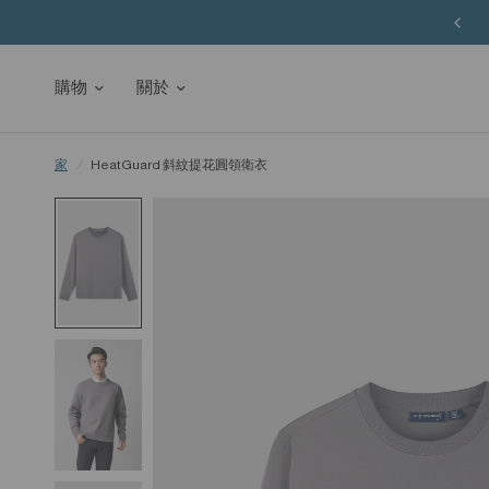
購物
關於
家
/
HeatGuard 斜紋提花圓領衛衣