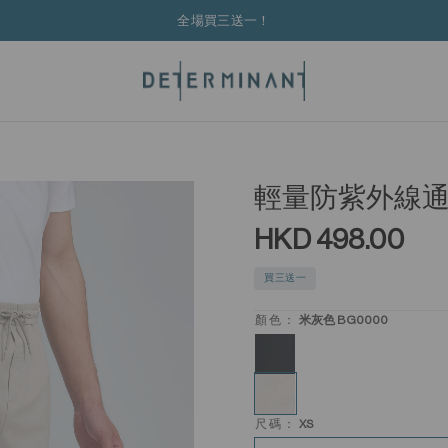
全場買三送一！
輕量防紫外線
HKD 498.00
買三送一
顏色：
米灰色 BG0000
尺碼：
XS