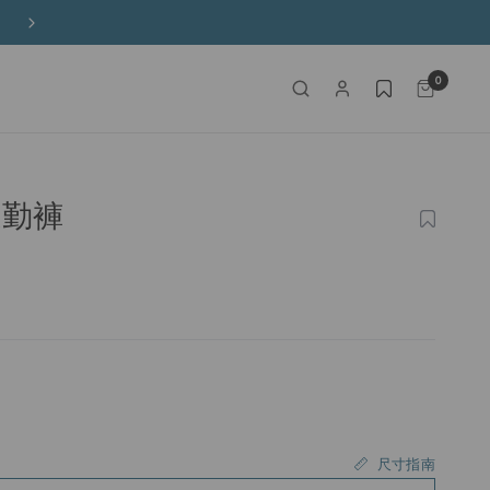
購物滿港幣650元以上免運費
0
通勤褲
加
入
願
望
清
單
尺寸指南