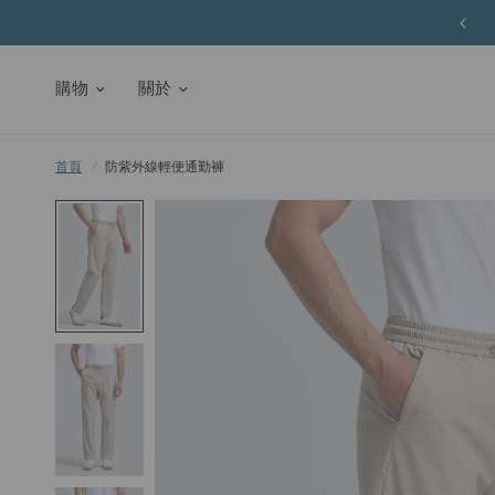
購物
關於
首頁
/
防紫外線輕便通勤褲