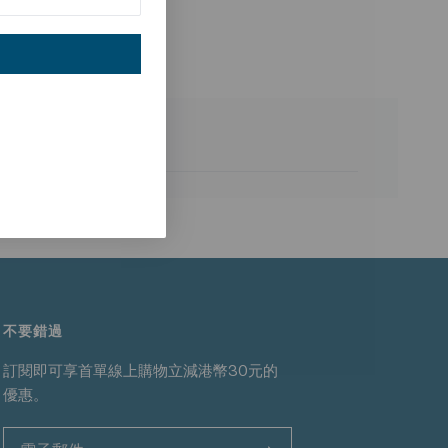
UPF 50+ 防曬保護，讓你全日保持清爽自在，同時提
不要錯過
訂閱即可享首單線上購物立減港幣30元的
優惠。