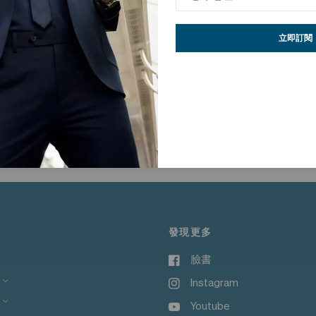
立即訂閱
時的靈活度及舒適感。選用高密度彈性布料製成，兼具輕盈透氣、速乾特性及 
，都能輕鬆攜帶、即穿即用，是應對多變行程的實用之選。
單。
發現更多
臉書
Instagram
Youtube