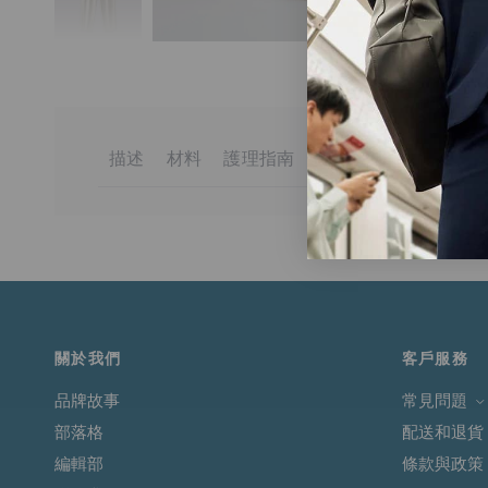
描述
材料
護理指南
送貨與退貨
UV 防護輕量通勤長褲專為夏季的日常穿著而設，兼顧活動
78% 聚醯胺
全面洗滌
訂單金額滿港幣650元或等值當地貨幣即可享有免運費。
供可靠防護。
22% 彈性纖維
不要添加衣物柔順劑
請用同色衣物洗滌
未達上述門檻的訂單將收取港幣50元的標準運費。
具備抗皺及可收納特性，無論通勤、出差或輕量戶外活動
請勿熨燙裝飾物
適用於送貨至香港、澳門、台灣、新加坡和馬來西亞的訂
更多詳情請
點此
閱讀。
關於我們
客戶服務
品牌故事
常見問題
部落格
配送和退貨
編輯部
條款與政策