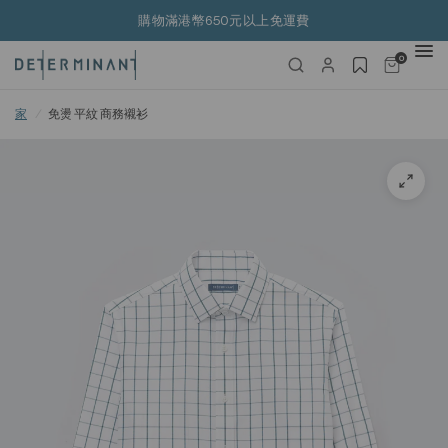
購物滿港幣650元以上免運費
0
家
/
免燙 平紋 商務襯衫