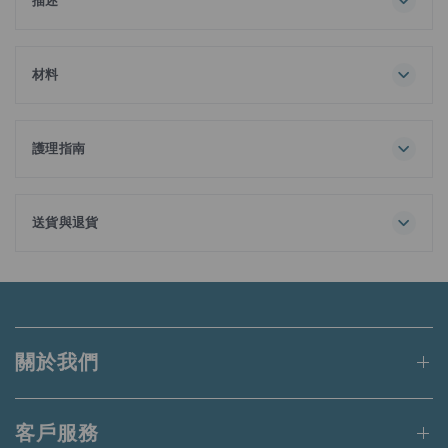
描述
當經典設計遇上科技，成就完美襯衫。這款100%長絨棉製成
的平紋商務襯衫具備免燙特性，為您省卻熨燙的時間，讓您可
專注於更重要的事。不論場合大小，時刻保持大方得體至為重
材料
要，所以這款襯衫絕對是您的最佳拍檔。抗菌處理更能使你任
100% 棉
何時候都保持乾爽清新。提供多達61種尺寸組合選擇，保證您
找到適合的尺碼。
護理指南
隨襯衫附送額外可拆式領撐。
最高洗滌溫度30℃
正常流程
不能漂白
送貨與退貨
可滾筒烘乾
訂單金額滿港幣650元或等值當地貨幣即可享有免運費。
低溫
排氣溫度最高60℃
未達上述門檻的訂單將收取港幣50元的標準運費。
鐵底板最高溫度為150℃
不可乾洗
適用於送貨至香港、澳門、台灣、新加坡和馬來西亞的訂單。
不要添加衣物柔順劑
關於我們
用同色衣物洗滌
更多詳情請
點此
閱讀。
請勿使用蒸氣熨斗
請勿熨燙裝飾物
客戶服務