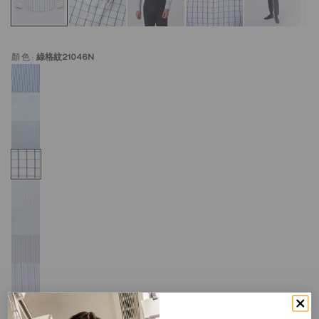
顏色:
綠格紋21046N