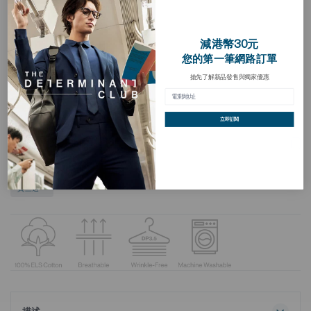
減港幣30元
您的第一筆網路訂單
搶先了解新品發售與獨家優惠
立即訂閱
免燙 平紋 商務襯衫
加
入
HKD 398.00
願
望
清
買三送一
單