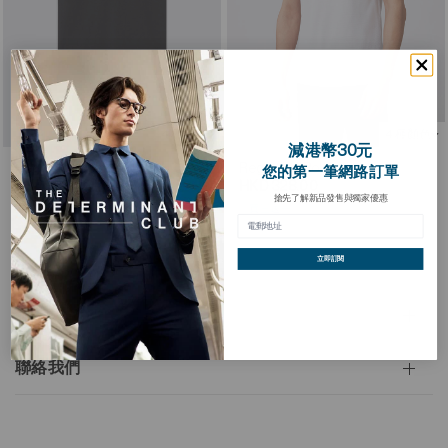
4 種顏色
4 種顏色
減港幣30元
Regal珠地Polo衫
Regal珠地Polo衫
您的第一筆網路訂單
HKD 328.00
HKD 328.00
搶先了解新品發售與獨家優惠
買三送一
買三送一
立即訂閱
免運費
聯絡我們