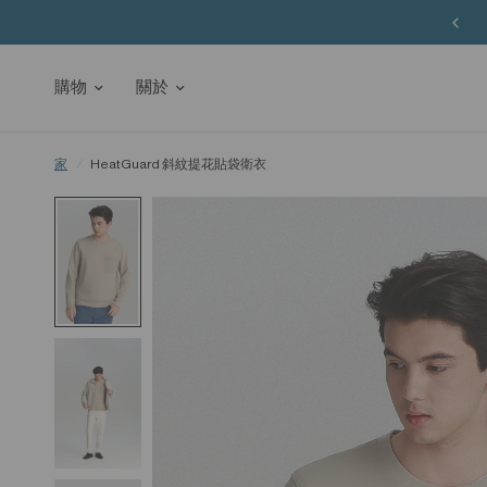
購物
關於
家
/
HeatGuard 斜紋提花貼袋衛衣