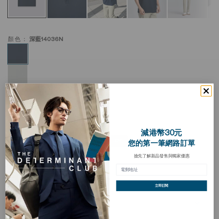
顏色：
深藍14036N
PrismCool 拉鍊衫Polo
加
減港幣30元
入
HKD 278.00
HKD 398.00
願
-30%
您的第一筆網路訂單
望
清
搶先了解新品發售與獨家優惠
買三送一
單
立即訂閱
描述
PrismCool 拉鍊衫Polo 這款外套專為應對炎熱天氣而設計。平