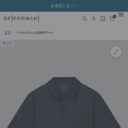
全場買三送一！
0
首頁
/
PrismCool 拉鍊衫Polo
新上市