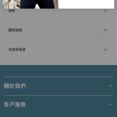
針織領和拉鍊門襟為經典款式註入了現代氣息。 polo將運動元
素與時尚日常風格完美融合。
材料
60% 棉，33% 滌綸，7% 氨綸
其核心是我們獨特的 PrismCool 技術，這是一種紅外線阻隔纖
維，能夠反射外部熱量，在布料和皮膚之間形成一層清涼屏
護理指南
障。此外，它還具備吸濕排汗、快乾和紫外線防護（UPF
全面洗滌
50+）等特性。 polo 即使在最炎熱的環境下，也能讓您保持涼
不要添加衣物柔順劑
爽、乾燥和舒適。
洗滌前請扣好釦子或扣環。
送貨與退貨
用同色衣物洗滌
訂單金額滿港幣650元或等值當地貨幣即可享有免運費。
未達上述門檻的訂單將收取港幣50元的標準運費。
適用於送貨至香港、澳門、台灣、新加坡和馬來西亞的訂單。
關於我們
更多詳情請
點此
閱讀。
客戶服務