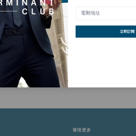
立即訂閱
發懾人魅力，展現無懈可擊的表現。
觸感，並維持DP4.0的抗皺等級，即使經過頻繁穿著、多次洗滌，依然順
單。
發現更多