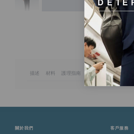
描述
材料
護理指南
送貨與退貨
DETERMINANT商務襯衫的頂尖之作，讓你在職場上散
100% 棉
最高洗滌溫度 30℃
訂單金額滿港幣650元或等值當地貨幣即可享有免運費。
選用最高級、強韌耐用的YL39棉花，創造前所未見的柔軟
一般流程
請勿漂白
未達上述門檻的訂單將收取港幣50元的標準運費。
可烘乾
低溫
適用於送貨至香港、澳門、台灣、新加坡和馬來西亞的訂
最高排氣溫度60℃
熨斗底板最高溫度為 150℃
更多詳情請
點此
閱讀。
關於我們
客戶服務
請勿乾洗