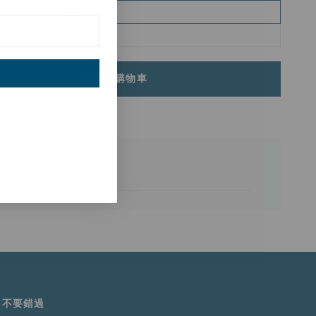
79
81
加入購物車
直如新。
不要錯過