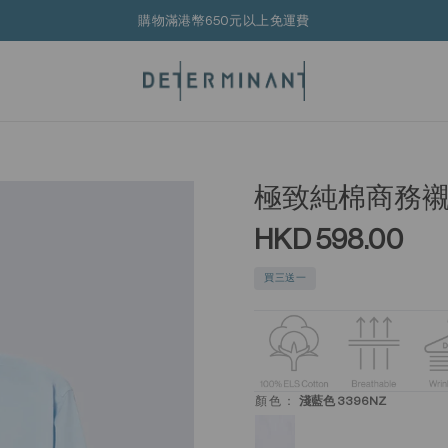
購物滿港幣650元以上免運費
極致純棉商務
HKD 598.00
買三送一
顏色：
淺藍色 3396NZ