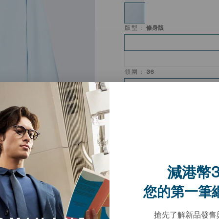
版型：
修身版
領圍：
36
減港幣3
您的第一筆
袖長：
79
搶先了解新品發售