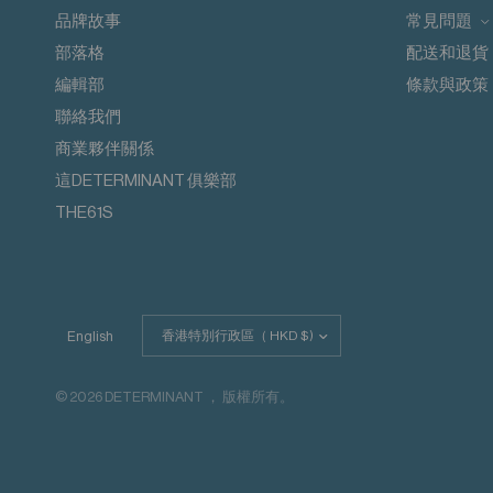
請勿添加衣物護理劑
品牌故事
常見問題
從內到外清洗
部落格
配送和退貨
請與同色衣物一起洗滌
請勿蒸氣熨燙
編輯部
條款與政策
請勿熨燙裝飾
聯絡我們
商業夥伴關係
這DETERMINANT 俱樂部
THE61S
更
English
新
國
家/
© 2026 DETERMINANT ， 版權所有。
地
區