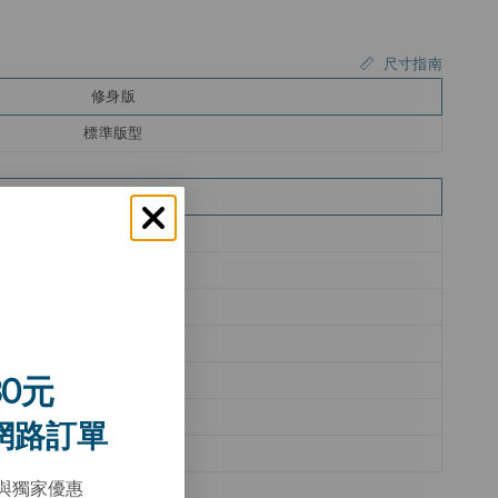
尺寸指南
修身版
標準版型
36
37
38
39
40
41
0元
42
網路訂單
43
與獨家優惠