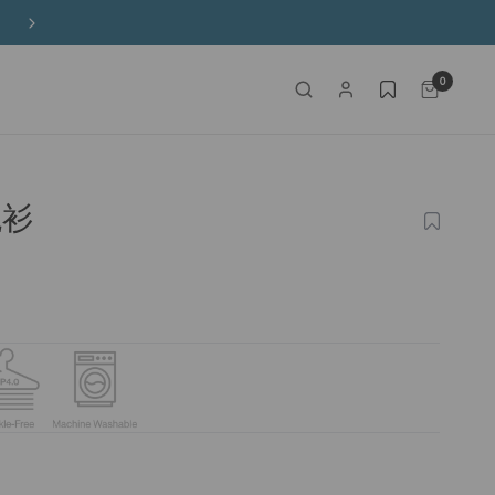
全場買三送一！
0
襯衫
加
入
願
望
清
單