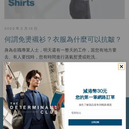
2022 年 2 月 13 日
​何謂免燙襯衫？衣服為什麼可以抗皺？
身為在職專業人士，明天還有一整天的工作，當您有地方要
去、有人要找時，您有時間進行蒸氣熨燙或乾洗…
閱讀更多
減港幣30元
您的第一筆網路訂單
搶先了解新品發售與獨家優惠
關於我們
立即訂閱